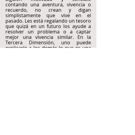
contando una aventura, vivencia o 
recuerdo, no crean y digan 
simplistamente que vive en el 
pasado. Les está regalando un tesoro 
que quizá en un futuro los ayude a 
resolver un problema o a captar 
mejor una vivencia similar. En la 
Tercera Dimensión, uno puede 
explicarle a los demás lo que es una 
montaña, pero necesita estar ahí 
para comprender. Sin embargo, con 
el registro akáshico, la persona lo 
puede vivir aún en el cuarto de su 
casa.
Así que cuando traten de contar algo 
que para ustedes es 
extremadamente valioso, no lo 
cuenten con palabras pues estas 
limitan lo que tratan de contar. 
Consérvenlo con toda su alma y la 
misma energía desprendida de su 
ser hará que, los que están listos 
para vivenciar su registro akáshico, lo 
utilicen y sepan elegir los libros de la 
biblioteca cósmica que está en todas 